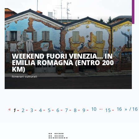
WEEKEND FUORI VENEZIA… IN
EMILIA ROMAGNA (ENTRO 200
KM)
Itinerari culturali
...
«
10
16
»
/ 16
1
2
3
4
5
6
7
8
9
15