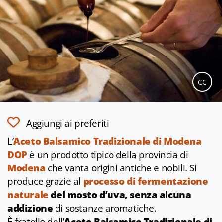
CC
Aggiungi ai preferiti
L’
Aceto Balsamico Tradizionale di Modena
DOP
è un prodotto tipico della provincia di
Modena
che vanta origini antiche e nobili. Si
produce grazie al
processo di fermentazione
naturale
del mosto d’uva, senza alcuna
addizione
di sostanze aromatiche.
È fratello dell’
Aceto Balsamico Tradizionale di