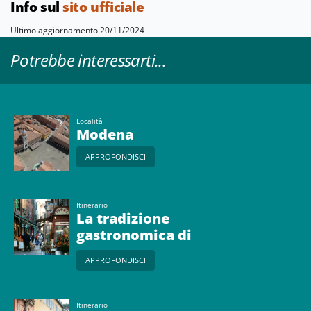
Info sul
sito ufficiale
Ultimo aggiornamento 20/11/2024
Potrebbe interessarti...
Località
Modena
APPROFONDISCI
Itinerario
La tradizione
gastronomica di
Bologna e Modena
APPROFONDISCI
Itinerario