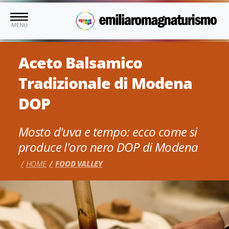
Vai al contenuto principale
MENU
Aceto Balsamico
Tradizionale di Modena
DOP
Mosto d'uva e tempo: ecco come si
produce l'oro nero DOP di Modena
HOME
FOOD VALLEY