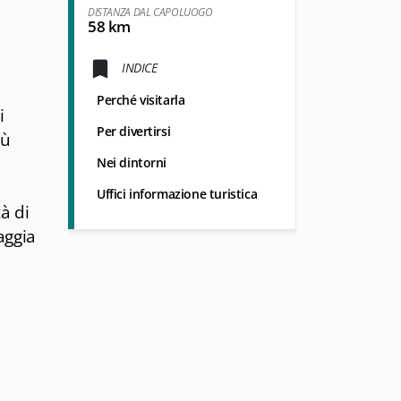
DISTANZA DAL CAPOLUOGO
58 km
INDICE
Perché visitarla
i
Per divertirsi
iù
Nei dintorni
Uffici informazione turistica
tà di
aggia