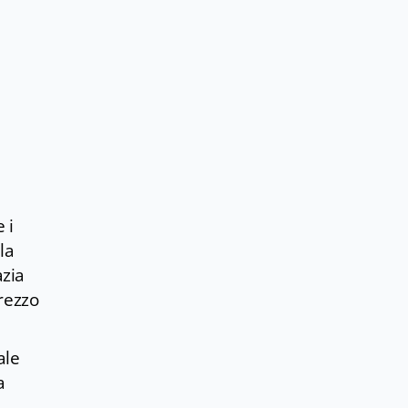
 i
la
azia
Arezzo
ale
a