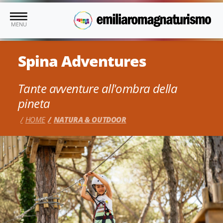
Vai al contenuto principale
MENU
Spina Adventures
Tante avventure all'ombra della
pineta
HOME
NATURA & OUTDOOR