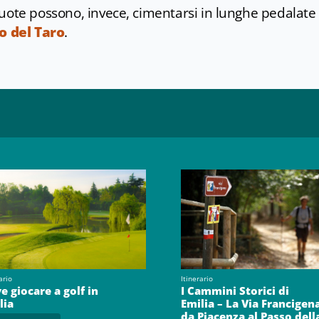
ruote possono, invece, cimentarsi in lunghe pedalate
co del Taro
.
ario
Itinerario
e giocare a golf in
I Cammini Storici di
lia
Emilia – La Via Francigen
da Piacenza al Passo dell