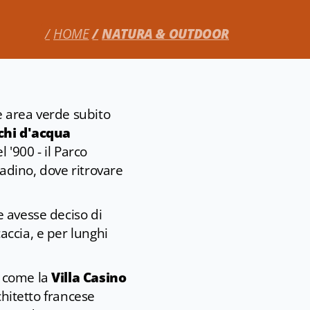
HOME
NATURA & OUTDOOR
te area verde subito
cchi d'acqua
l '900 - il Parco
tadino, dove ritrovare
 avesse deciso di
caccia, e per lunghi
e come la
Villa Casino
chitetto francese