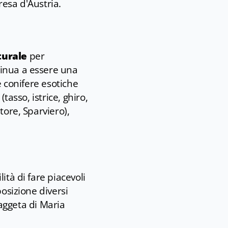
resa d'Austria.
turale
per
tinua a essere una
e conifere esotiche
tasso, istrice, ghiro,
tore, Sparviero),
lità di fare piacevoli
posizione diversi
Faggeta di Maria