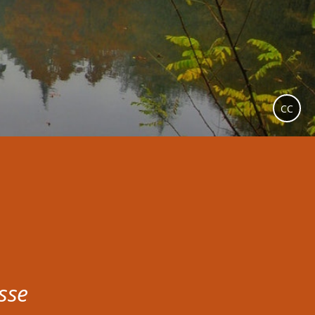
CC
sse