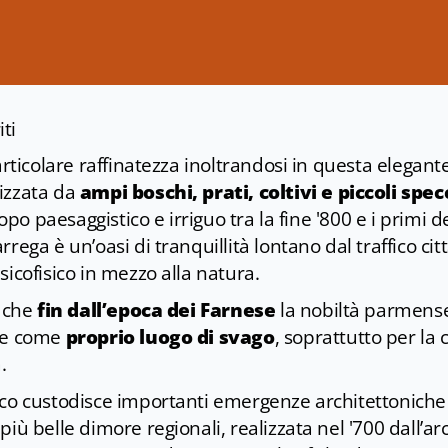
iti
particolare raffinatezza inoltrandosi in questa elegan
rizzata da
ampi boschi, prati, coltivi e piccoli spe
opo paesaggistico e irriguo tra la fine '800 e i primi de
rega è un’oasi di tranquillità lontano dal traffico cit
sicofisico in mezzo alla natura.
, che
fin dall’epoca dei Farnese
la nobiltà parmense
ine come
proprio luogo di svago
, soprattutto per la 
a.
rco custodisce importanti emergenze architettonich
 più belle dimore regionali, realizzata nel '700 dall’ar