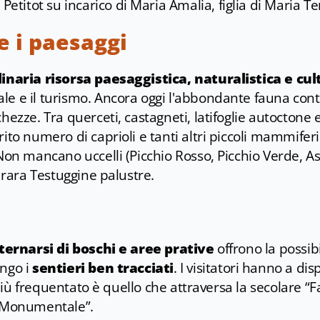
itot su incarico di Maria Amalia, figlia di Maria Te
e i paesaggi
inaria risorsa paesaggistica, naturalistica e cul
le e il turismo. Ancora oggi l'abbondante fauna con
chezze. Tra querceti, castagneti, latifoglie autoctone 
ito numero di caprioli e tanti altri piccoli mammiferi (
 Non mancano uccelli (Picchio Rosso, Picchio Verde, As
a rara Testuggine palustre.
alternarsi di boschi e aree prative
offrono la possibi
ungo i
sentieri ben tracciati
. I visitatori hanno a dis
il più frequentato è quello che attraversa la secolare “
o Monumentale”.