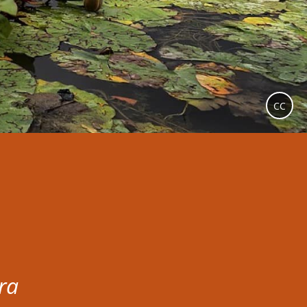
CC
ura