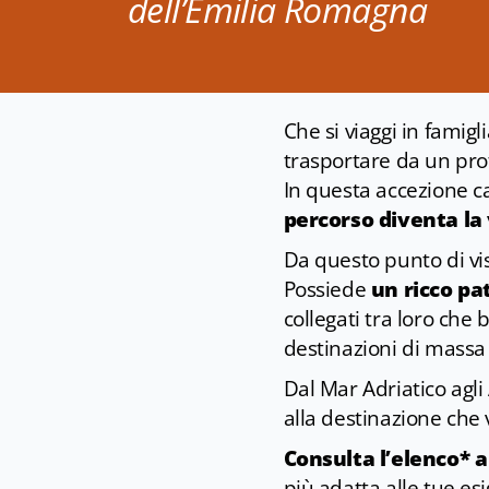
dell’Emilia Romagna
Che si viaggi in famigl
trasportare da un pro
In questa accezione ca
percorso diventa la
Da questo punto di vi
Possiede
un ricco pa
collegati tra loro che
destinazioni di massa 
Dal Mar Adriatico agl
alla destinazione che v
Consulta l’elenco* a
più adatta alle tue es