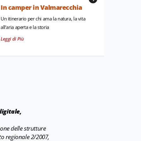
In camper in Valmarecchia
Weeke
sui col
Un itinerario per chi ama la natura, la vita
Una vacanz
all’aria aperta e la storia
Leggi di P
Leggi di Più
igitale,
ione delle strutture
to regionale 2/2007,