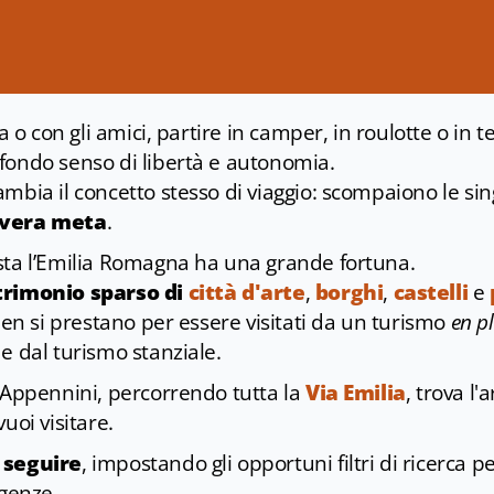
ia o con gli amici, partire in camper, in roulotte o in t
fondo senso di libertà e autonomia.
mbia il concetto stesso di viaggio: scompaiono le si
 vera meta
.
sta l’Emilia Romagna ha una grande fortuna.
trimonio sparso di
città d'arte
,
borghi
,
castelli
e
 ben si prestano per essere visitati da un turismo
en pl
e dal turismo stanziale.
i Appennini, percorrendo tutta la
Via Emilia
, trova l'
uoi visitare.
 seguire
, impostando gli opportuni filtri di ricerca p
igenze.