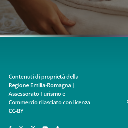
Contenuti di proprietà della
Regione Emilia-Romagna |
Assessorato Turismo e
Commercio rilasciato con licenza
CC-BY